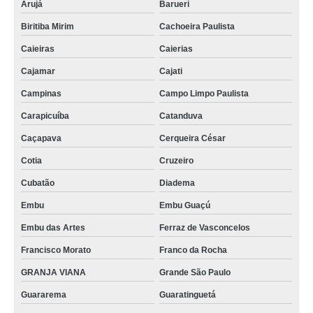
Arujá
Barueri
impermeabilizante de tecido e tapete para revenda Pernambuco
Biritiba Mirim
Cachoeira Paulista
impermeabilizante tapete de couro Brumadinho
Caieiras
Caierias
impermeabilizante de tapetes atacado Patos de Minas
Cajamar
Cajati
impermeabilizante de tapete de sisal atacado Itatiaiuçu
Campinas
Campo Limpo Paulista
quanto custa impermeabilizante para tapetes Salesópolis
Carapicuíba
Catanduva
impermeabilizante tapete de couro para revenda ABC
Caçapava
Cerqueira César
impermeabilizante de tapete atacado São José dos Campos
Cotia
Cruzeiro
quanto custa impermeabilizante de carpete Pedreira
Cubatão
Diadema
onde vende impermeabilizante de tecido e tapete Bom Despacho
Embu
Embu Guaçú
onde vende impermeabilizante de carpete Catas Altas
Embu das Artes
Ferraz de Vasconcelos
impermeabilizante para carpete Nova Lima
Francisco Morato
Franco da Rocha
GRANJA VIANA
Grande São Paulo
impermeabilizante de tecido e tapete Brumadinho
Guararema
Guaratinguetá
impermeabilizante para tapetes Piauí