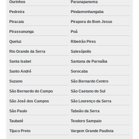
quanto custa impermeabilizante de tapetes Carmo do Cajuru
Ourinhos
Paranapanema
Pedreira
Pindamonhangaba
impermeabilizante de tapete de sisal Mogi das Cruzes
Piracaia
Pirapora do Bom Jesus
impermeabilizante de tapete de sisal atacado Lins
Pirassununga
Poá
onde vende impermeabilizante de carpete Ceará
Queluz
Ribeirão Pires
quanto custa impermeabilizante de tapetes Nazaré Paulista
Rio Grande da Serra
Salesópolis
impermeabilizantes de tapete para revenda Paraíba
Santa Isabel
Santana de Parnaíba
impermeabilizantes de tapete atacado São Paulo
Santo André
Sorocaba
impermeabilizante de tecido e tapete atacado Piauí
Suzano
São Bernardo Centro
impermeabilizante para carpete atacado Caraguatatuba
São Bernardo do Campo
São Caetano do Sul
onde vende impermeabilizante tapete de couro Lençóis Paulista
São José dos Campos
São Lourenço da Serra
impermeabilizantes de tapete Poá
São Paulo
Taboão da Serra
impermeabilizante de tecido e tapete Tapira
Taubaté
Teodoro Sampaio
impermeabilizante para tapete atacado Ribeirão das Neves
Tijuco Preto
Vargem Grande Paulista
quanto custa impermeabilizante de tapete de sisal Americana