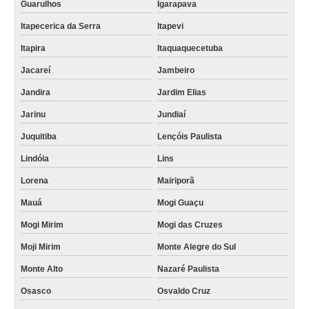
Guarulhos
Igarapava
quanto custa impermeabilizante tapete Cerqueira César
Itapecerica da Serra
Itapevi
onde vende impermeabilizante tapete Guarujá
Itapira
Itaquaquecetuba
quanto custa impermeabilizante de tapete Cerqueira César
Jacareí
Jambeiro
impermeabilizante para tapete para revenda Santa Barbara
Jandira
Jardim Elias
impermeabilizante para carpete atacado Montes Claros
Jarinu
Jundiaí
impermeabilizante para carpete para revenda Caraguatatuba
Juquitiba
Lençóis Paulista
impermeabilizante de tapetes para revenda Extrema
Lindóia
Lins
onde vende impermeabilizante para tapete de crochê Cajati
Lorena
Mairiporã
impermeabilizante de tecido e tapete para revenda Governador Valadares
Mauá
Mogi Guaçu
quanto custa impermeabilizante de carpete Paracatu
Mogi Mirim
Mogi das Cruzes
onde vende impermeabilizante de tapete de sisal Alphaville Industrial
Moji Mirim
Monte Alegre do Sul
impermeabilizante tapete para revenda Tijuco Preto
Monte Alto
Nazaré Paulista
impermeabilizante tapete atacado Tijuco Preto
Osasco
Osvaldo Cruz