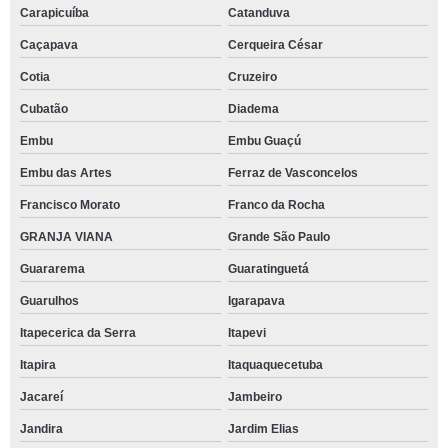
Carapicuíba
Catanduva
Caçapava
Cerqueira César
Cotia
Cruzeiro
Cubatão
Diadema
Embu
Embu Guaçú
Embu das Artes
Ferraz de Vasconcelos
Francisco Morato
Franco da Rocha
GRANJA VIANA
Grande São Paulo
Guararema
Guaratinguetá
Guarulhos
Igarapava
Itapecerica da Serra
Itapevi
Itapira
Itaquaquecetuba
Jacareí
Jambeiro
Jandira
Jardim Elias