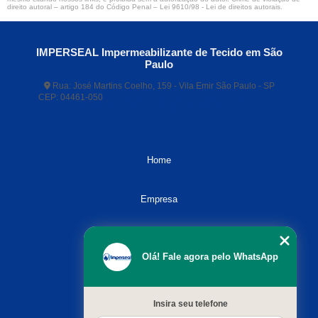
direito autoral – artigo 184 do Código Penal –
Lei 9610/98 - Lei de direitos autorais
.
IMPERSEAL Impermeabilizante de Tecido em São
Paulo
Rua: José Martins Coelho, 159 - Vila Emir São Paulo - SP
CEP: 04461-050
(11) 5613-5555
(11) 99481-1845
(11)
94739-0321
contato@imperseal.com.br
Home
Empresa
Missão
Olá! Fale agora pelo WhatsApp
Serviços
Insira seu telefone
Contato