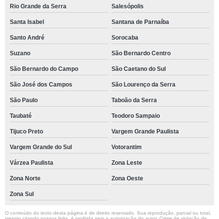
Rio Grande da Serra
Salesópolis
Santa Isabel
Santana de Parnaíba
Santo André
Sorocaba
Suzano
São Bernardo Centro
São Bernardo do Campo
São Caetano do Sul
São José dos Campos
São Lourenço da Serra
São Paulo
Taboão da Serra
Taubaté
Teodoro Sampaio
Tijuco Preto
Vargem Grande Paulista
Vargem Grande do Sul
Votorantim
Várzea Paulista
Zona Leste
Zona Norte
Zona Oeste
Zona Sul
O conteúdo do texto desta página é de direito reservado. Sua reprodução, parcial ou total,
mesmo citando nossos links, é proibida sem a autorização do autor. Crime de violação de