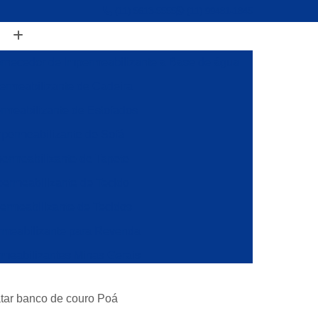
(11) 5613-5555
(11) 99481-1845
rnecedor de Impermeabilizante a Base de água
ermeabilizante de Cadeira
rmeabilizante de Estofados
permeabilizante de Sofá
ermeabilizante de Tapete
ermeabilizante de Tecido
ermeabilizante de Tecidos
rmeabilizante para Revenda
meabilizantes Minas Gerais
 Paulo
Fornecedores de Impermeabilizantes
atar banco de couro Poá
 a Base de água para Sofá