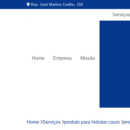
Rua: José Martins Coelho, 159
Serviço
Fornecedo
impermeabili
Impermeabili
à base d'
Impermeabili
Home
Empresa
Missão
de sofá
Impermeabili
de tapet
Impermeabili
para cade
Impermeabili
para estof
Impermeabili
para teci
Home
Serviços
produto para hidratar couro
pro