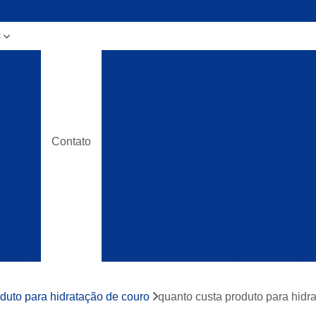
s
r de
Fornecedor de Impermeabilizante
Fo
zantes
Fornecedor de Imp
zantes
Fornecedor de Impe
água
Fornecedor de Im
zantes
Contato
s
Fornecedor de Imp
zantes
Fornecedor de Imp
es
Fornecedor de Imp
zantes
iras
Fornecedor de Impe
zantes
Fornecedor de Imper
ados
Fornecedor de Impermeabilizantes São
zantes
dos
duto para hidratação de couro
quanto custa produto para hidr
Impermeabilizante