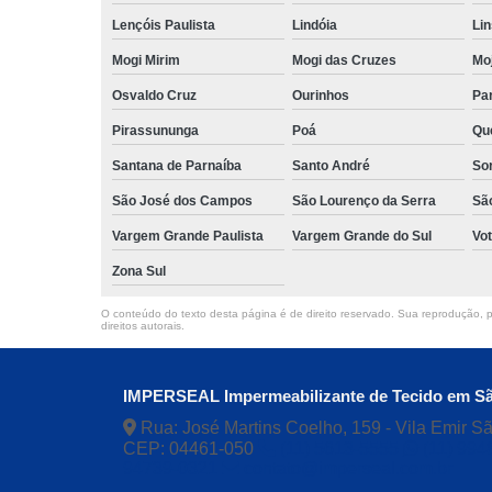
Lençóis Paulista
Lindóia
Lin
Mogi Mirim
Mogi das Cruzes
Moj
Osvaldo Cruz
Ourinhos
Pa
Pirassununga
Poá
Qu
Santana de Parnaíba
Santo André
So
São José dos Campos
São Lourenço da Serra
Sã
Vargem Grande Paulista
Vargem Grande do Sul
Vo
Zona Sul
O conteúdo do texto desta página é de direito reservado. Sua reprodução, pa
direitos autorais
.
IMPERSEAL Impermeabilizante de Tecido em S
Rua: José Martins Coelho, 159 - Vila Emir S
CEP: 04461-050
(11) 5613-5555
(11) 994
94739-0321
contato@imperseal.com.br