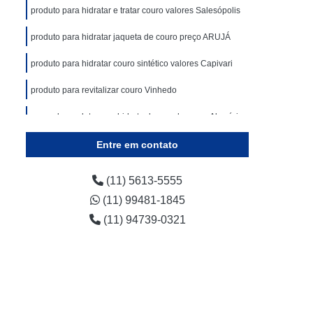
Impermeabilizante para Sofás e Cadeiras
produto para hidratar e tratar couro valores Salesópolis
Sofá
Impermeabilizante de Carpete
produto para hidratar jaqueta de couro preço ARUJÁ
Impermeabilizante de Tapete de Sisal
produto para hidratar couro sintético valores Capivari
mpermeabilizante de Tapetes Minas Gerais
produto para revitalizar couro Vinhedo
aulo
Impermeabilizante de Tecido e Tapete
preço de produto para hidratar banco de couro Alumínio
ete
Impermeabilizante para Tapete
Entre em contato
 Crochê
Impermeabilizante para Tapetes
Couro
Impermeabilizante de Cadeira
(11) 5613-5555
tofada
Impermeabilizante de Cadeiras
(11) 99481-1845
o
Impermeabilizante de Cadeiras Estofadas
(11) 94739-0321
Tecido
Impermeabilizante para Cadeiras
e para Cadeiras de Pano
 para Cadeiras de Tecido