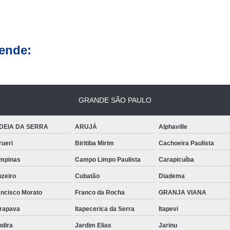
Produto para Banco de Couro Autom
Produto para Conservar Couro Sin
ende:
Produto para Couro Ressec
Produto para Passar em Banco d
Produto para Passar em Couro Ressec
GRANDE SÃO PAULO
Produto para Revitalizar Banco d
Produto para Hidratação de Couro
DEIA DA SERRA
ARUJÁ
Alphaville
Produto para Hidrata
rueri
Biritiba Mirim
Cachoeira Paulista
Produto para Hidratar Couro Automot
mpinas
Campo Limpo Paulista
Carapicuíba
Produto para Hidratar e Tratar Couro
uzeiro
Cubatão
Diadema
Produto para Recuperar Banco d
ancisco Morato
Franco da Rocha
GRANJA VIANA
Produto para Revitalizar 
arapava
Itapecerica da Serra
Itapevi
Produto de Impermeabilização de
ndira
Jardim Elias
Jarinu