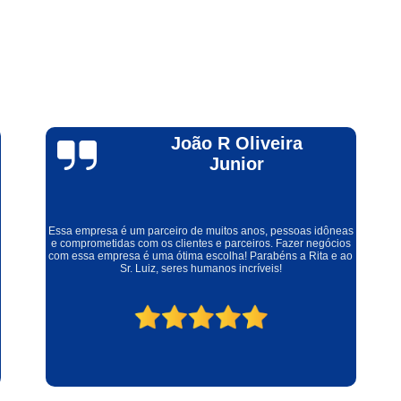
Impermeabilizante
Impermeabilizante 
Impermeabilizante para Cadeiras S
Impermeabilizante de Estofados
Im
Impermeabilizante 
Pedro P.
Impermeabilizante de Estofados Sã
Impermeabilizante para Estofado de
Impermeabilizante para Estofados de
Lugar ótimo, local arejado, limpo, fácil para estacionar, espetos
na temperatura ideal, nitidamente são espetos de qualidade e
Impermeabilizante de Rou
carnes frescas, ambiente familiar, acesso para cadeirante,
preço justo pela qualidade de atendimento e de alimento. Os
Impermeabilizante de Tecido Minas Ger
donos são pessoas incríveis. Super indico!
Impermeabilizante de Tecidos 20 
Impermeabilizante para Sofá de 
Impermeabilizante para Tecido d
Impermeabilizante para Tênis de