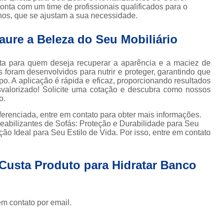
Impermeabilizante para Sofá Suede
onta com um time de profissionais qualificados para o
nos, que se ajustam a sua necessidade.
Spray Impermeabilizante para 
aure a Beleza do Seu Mobiliário
Impermeabilizante de Tapete
Impermeabilizante de Tapetes
I
eita para quem deseja recuperar a aparência e a maciez de
Impermeabilizante de Tapetes São P
 foram desenvolvidos para nutrir e proteger, garantindo que
o. A aplicação é rápida e eficaz, proporcionando resultados
Impermeabilizante para Carp
svalorizado! Solicite uma cotação e descubra como nossos
o.
Impermeabilizante para Tapete de
ferenciada, entre em contato para obter mais informações.
Impermeabilizante Tapete de 
eabilizantes de Sofás: Proteção e Durabilidade para Seu
ão Ideal para Seu Estilo de Vida. Por isso, entre em contato
Impermeabilizante de Cadeira Es
Impermeabilizante de Cadeiras de Pan
Custa Produto para Hidratar Banco
Impermeabilizante para Cadeira de 
Impermeabilizant
em contato por email.
Impermeabilizante