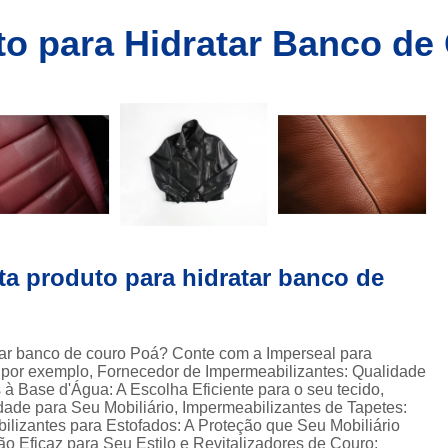
 couro
Impermeabilizante 
o para Hidratar Banco de
ara
Impermeabilizante a Base de água para
ouro
Impermeabilizante à
ara
lizar
Impermeabilizante
Impermeabilizant
ara
lizar
Impermeabilizante
s
Impermeabilizante 
o
or de
Impermeabilizante
ta produto para hidratar banco de
Impermeabilizante para Tecido a 
res de
Impermeabilizante de Sofá de Tecido
dores
tar banco de couro Poá? Conte com a Imperseal para
Impermeabilizante de Sofá São P
ro
 , por exemplo, Fornecedor de Impermeabilizantes: Qualidade
Impermeabilizante para Sofá
à Base d'Água: A Escolha Eficiente para o seu tecido,
es para
dade para Seu Mobiliário, Impermeabilizantes de Tapetes:
Impermeabilizante para Sofá de Ve
bilizantes para Estofados: A Proteção que Seu Mobiliário
ão Eficaz para Seu Estilo e Revitalizadores de Couro: