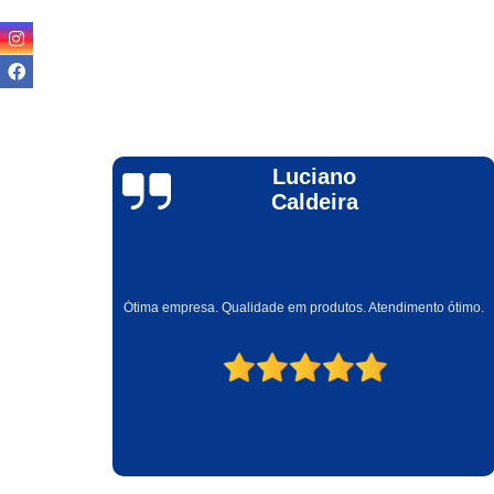
João R Oliveira
Junior
Essa empresa é um parceiro de muitos anos, pessoas idôneas
e comprometidas com os clientes e parceiros. Fazer negócios
o ótimo.
com essa empresa é uma ótima escolha! Parabéns a Rita e ao
Sr. Luiz, seres humanos incríveis!