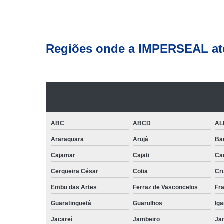
Regiões onde a IMPERSEAL at
ABC
ABCD
AL
Araraquara
Arujá
Ba
Cajamar
Cajati
Ca
Cerqueira César
Cotia
Cr
Embu das Artes
Ferraz de Vasconcelos
Fr
Guaratinguetá
Guarulhos
Ig
Jacareí
Jambeiro
Ja