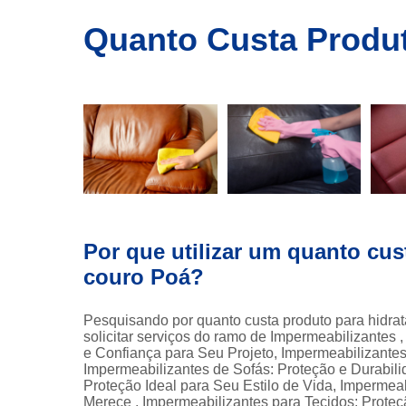
Produto para
Quanto Custa Produt
Produto p
hidratar c
Produto p
impermeabi
sofás
Produto p
impermeabi
tecido
Produt
revitalizad
couro
Por que utilizar um quanto cus
Revitalizado
couro Poá?
couro
Revitaliza
Pesquisando por quanto custa produto para hidra
para cou
solicitar serviços do ramo de Impermeabilizantes
e Confiança para Seu Projeto, Impermeabilizantes 
Revitalizant
Impermeabilizantes de Sofás: Proteção e Durabili
couro
Proteção Ideal para Seu Estilo de Vida, Impermea
Merece , Impermeabilizantes para Tecidos: Proteç