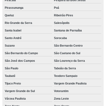
Piracaia
Pirapora do Bom Jesus
Pirassununga
Poá
Queluz
Ribeirão Pires
Rio Grande da Serra
Salesópolis
Santa Isabel
Santana de Parnaíba
Santo André
Sorocaba
Suzano
São Bernardo Centro
São Bernardo do Campo
São Caetano do Sul
São José dos Campos
São Lourenço da Serra
São Paulo
Taboão da Serra
Taubaté
Teodoro Sampaio
Tijuco Preto
Vargem Grande Paulista
Vargem Grande do Sul
Votorantim
Várzea Paulista
Zona Leste