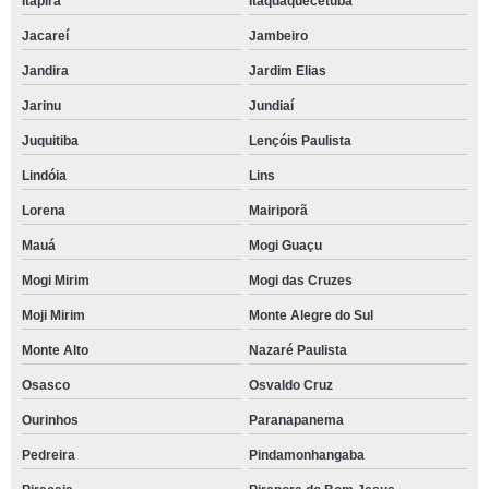
Itapira
Itaquaquecetuba
Jacareí
Jambeiro
Jandira
Jardim Elias
Jarinu
Jundiaí
Juquitiba
Lençóis Paulista
Lindóia
Lins
Lorena
Mairiporã
Mauá
Mogi Guaçu
Mogi Mirim
Mogi das Cruzes
Moji Mirim
Monte Alegre do Sul
Monte Alto
Nazaré Paulista
Osasco
Osvaldo Cruz
Ourinhos
Paranapanema
Pedreira
Pindamonhangaba