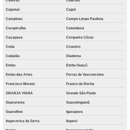
Caieiras
Caierias
Cajamar
Cajati
Campinas
Campo Limpo Paulista
Carapicuíba
Catanduva
Caçapava
Cerqueira César
Cotia
Cruzeiro
Cubatão
Diadema
Embu
Embu Guaçú
Embu das Artes
Ferraz de Vasconcelos
Francisco Morato
Franco da Rocha
GRANJA VIANA
Grande São Paulo
Guararema
Guaratinguetá
Guarulhos
Igarapava
Itapecerica da Serra
Itapevi