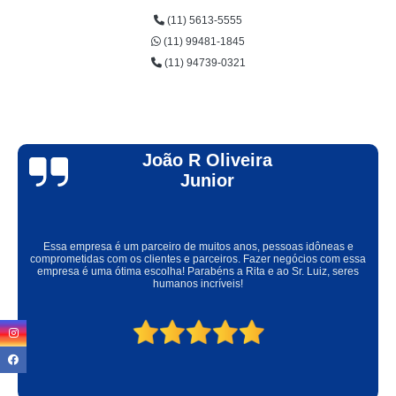
(11) 5613-5555
(11) 99481-1845
(11) 94739-0321
Pedro P.
Lugar ótimo, local arejado, limpo, fácil para estacionar, espetos na
temperatura ideal, nitidamente são espetos de qualidade e carnes frescas,
ambiente familiar, acesso para cadeirante, preço justo pela qualidade de
atendimento e de alimento. Os donos são pessoas incríveis. Super indico!