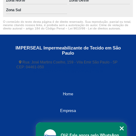
Zona Norte
Zona Oeste
Zona Sul
O conteúdo do texto desta página é de direito reservado. Sua reprodução, parcial ou total,
mesmo citando nossos links, é proibida sem a autorização do autor. Crime de violação de
direito autoral – artigo 184 do Código Penal –
Lei 9610/98 - Lei de direitos autorais
.
IMPERSEAL Impermeabilizante de Tecido em São
Paulo
Rua: José Martins Coelho, 159 - Vila Emir São Paulo - SP
CEP: 04461-050
(11) 5613-5555
(11) 99481-1845
(11)
94739-0321
contato@imperseal.com.br
Home
Empresa
Missão
Olá! Fale agora pelo WhatsApp