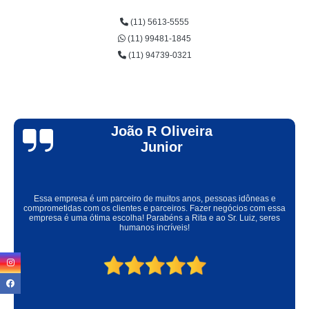
(11) 5613-5555
(11) 99481-1845
(11) 94739-0321
Pedro P.
Lugar ótimo, local arejado, limpo, fácil para estacionar, espetos na
temperatura ideal, nitidamente são espetos de qualidade e carnes frescas,
ambiente familiar, acesso para cadeirante, preço justo pela qualidade de
atendimento e de alimento. Os donos são pessoas incríveis. Super indico!