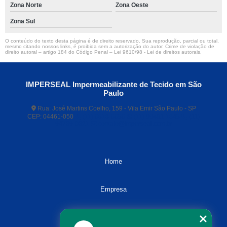
Zona Norte
Zona Oeste
Zona Sul
O conteúdo do texto desta página é de direito reservado. Sua reprodução, parcial ou total,
mesmo citando nossos links, é proibida sem a autorização do autor. Crime de violação de
direito autoral – artigo 184 do Código Penal –
Lei 9610/98 - Lei de direitos autorais
.
IMPERSEAL Impermeabilizante de Tecido em São
Paulo
Rua: José Martins Coelho, 159 - Vila Emir São Paulo - SP
CEP: 04461-050
(11) 5613-5555
(11) 99481-1845
(11)
94739-0321
contato@imperseal.com.br
Home
Empresa
Missão