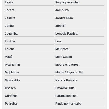
Itapira
Itaquaquecetuba
Jacareí
Jambeiro
Jandira
Jardim Elias
Jarinu
Jundiaí
Juquitiba
Lençóis Paulista
Lindóia
Lins
Lorena
Mairiporã
Mauá
Mogi Guaçu
Mogi Mirim
Mogi das Cruzes
Moji Mirim
Monte Alegre do Sul
Monte Alto
Nazaré Paulista
Osasco
Osvaldo Cruz
Ourinhos
Paranapanema
Pedreira
Pindamonhangaba