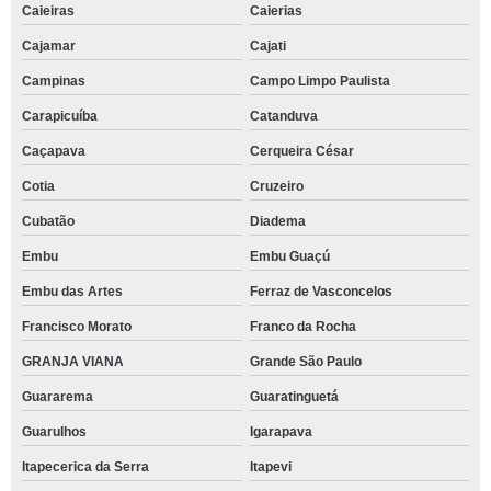
Caieiras
Caierias
Cajamar
Cajati
Campinas
Campo Limpo Paulista
Carapicuíba
Catanduva
Caçapava
Cerqueira César
Cotia
Cruzeiro
Cubatão
Diadema
Embu
Embu Guaçú
Embu das Artes
Ferraz de Vasconcelos
Francisco Morato
Franco da Rocha
GRANJA VIANA
Grande São Paulo
Guararema
Guaratinguetá
Guarulhos
Igarapava
Itapecerica da Serra
Itapevi